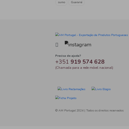
Matte Leão
(1)
Sococo
(2)
Tag
Water
Guys
wow!
passion fruit
sugar free
Juice
Mango
No Suga
sumo
Guaraná