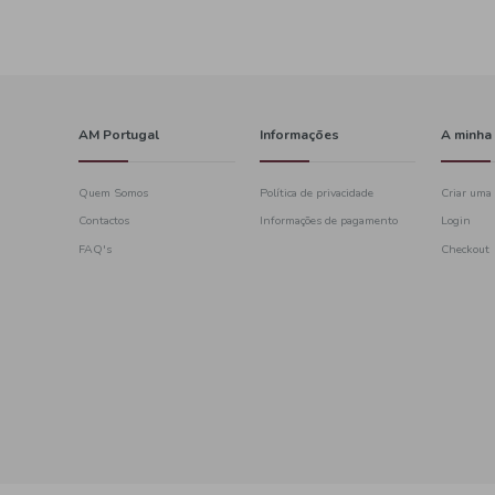
Fruit
juice
guava
r
cashew