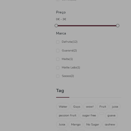
Categoria
Concentrados
(5)
Néctares
(0)
Sumos
(13)
Preço
Marca
Dafruta
(12)
Guaraná
(2)
Malta
(1)