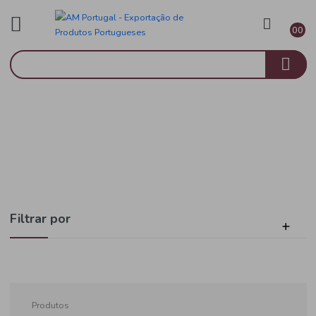
Mercearia
Início
Chá, Café e Achocolatados
Filtrar por