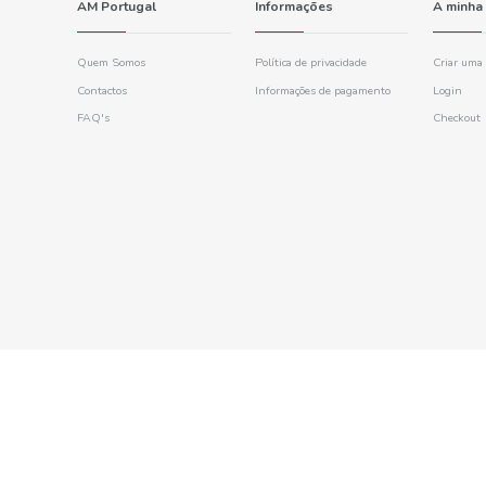
Noble
ham
chorizo
ge
cold cuts
ge
Chorizo
AM Portugal
Quem Somos
Contactos
628
FAQ's