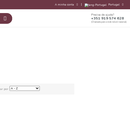
s Nossas Marcas
Contactos
earia
harcutaria
Ordenar por: