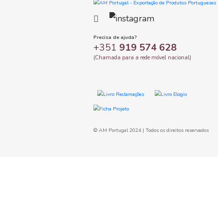
Grocery
delicatessen
charcuterie
sausages
sliced
gourmet
sausa
grocery store
meat sausa
Precisa de ajuda?
+351
919 574 