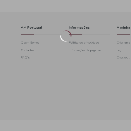
AM Portugal
Quem Somos
Contactos
628
FAQ's
l nacional)