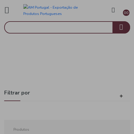
Natas e Béchamel
Início
Molho Bechamel
Filtrar por